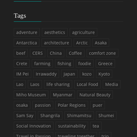
Tags
adventure
aesthetics
agriculture
Antarctica
architecture
Arctic
Asaka
beef
CERS
China
Coffee
comfort zone
Crete
farming
fishing
foodie
Greece
IM Pei
Irrawaddy
Japan
kozo
Kyoto
Lao
Laos
life sharing
Local Food
Media
Miho Museum
Myanmar
Natural Beauty
osaka
passion
Polar Regions
puer
Sam Say
Shangrila
Shimamitsu
Shumei
Social Innovation
sustainability
tea
Travel in Passion
traveling together
trip