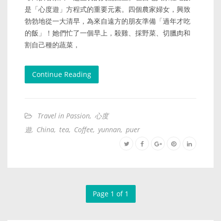
是「心度遊」方程式的重要元素。四個農家婦女，興致
勃勃地從一大清早，為來自遠方的朋友準備「過年才吃
的飯」！她們忙了一個早上，殺雞、採野菜、切臘肉和
割自己種的蔬菜，
Continue Reading
Travel in Passion
,
心度
遊
,
China
,
tea
,
Coffee
,
yunnan
,
puer
Page 1 of 1