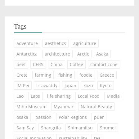
Tags
adventure
aesthetics
agriculture
Antarctica
architecture
Arctic
Asaka
beef
CERS
China
Coffee
comfort zone
Crete
farming
fishing
foodie
Greece
IM Pei
Irrawaddy
Japan
kozo
Kyoto
Lao
Laos
life sharing
Local Food
Media
Miho Museum
Myanmar
Natural Beauty
osaka
passion
Polar Regions
puer
Sam Say
Shangrila
Shimamitsu
Shumei
Social Innovation
sustainability
tea