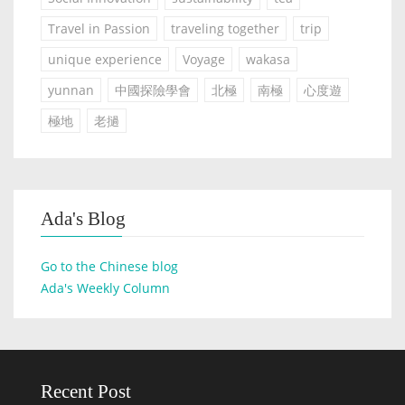
Travel in Passion
traveling together
trip
unique experience
Voyage
wakasa
yunnan
中國探險學會
北極
南極
心度遊
極地
老撾
Ada's Blog
Go to the Chinese blog
Ada's Weekly Column
Recent Post