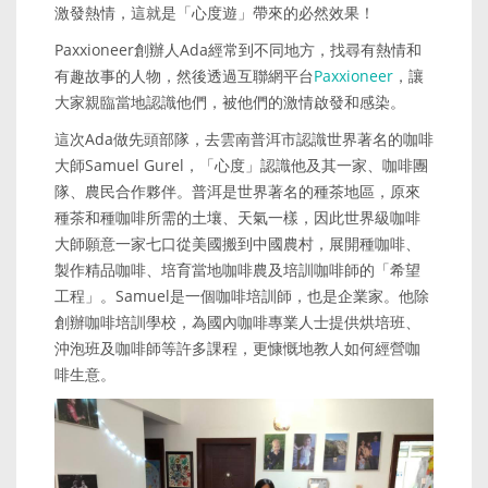
激發熱情，這就是「心度遊」帶來的必然效果！
Paxxioneer創辦人Ada經常到不同地方，找尋有熱情和
有趣故事的人物，然後透過互聯網平台
Paxxioneer
，讓
大家親臨當地認識他們，被他們的激情啟發和感染。
這次Ada做先頭部隊，去雲南普洱市認識世界著名的咖啡
大師Samuel Gurel，「心度」認識他及其一家、咖啡團
隊、農民合作夥伴。普洱是世界著名的種茶地區，原來
種茶和種咖啡所需的土壤、天氣一樣，因此世界級咖啡
大師願意一家七口從美國搬到中國農村，展開種咖啡、
製作精品咖啡、培育當地咖啡農及培訓咖啡師的「希望
工程」。Samuel是一個咖啡培訓師，也是企業家。他除
創辦咖啡培訓學校，為國內咖啡專業人士提供烘培班、
沖泡班及咖啡師等許多課程，更慷慨地教人如何經營咖
啡生意。