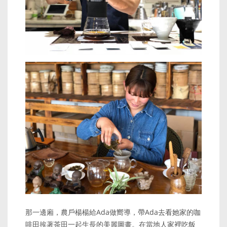
那一邊廂，農戶楊楊給Ada做嚮導，帶Ada去看她家的咖
啡田挨著茶田一起生長的美麗圖畫。在當地人家裡吃飯