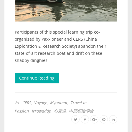
Participants of this special learning trip co-
organized by Paxxioneer and CERS (China
Exploration & Research Society) abandon their
state-of-art research boat and drift on these
shabby dinghies.
Continue Reading
CERS
,
Voyage
,
Myanmar
,
Travel in
Passion
,
Irrawaddy
,
心度遊
,
中國探險學會