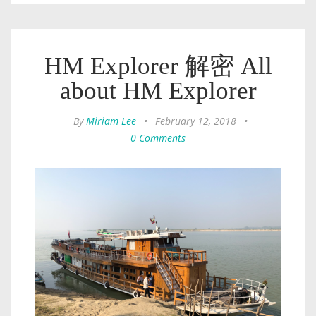
HM Explorer 解密 All
about HM Explorer
By
Miriam Lee
•
February 12, 2018
•
0 Comments