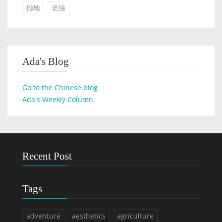
極地
老撾
Ada's Blog
Go to the Chinese blog
Ada's Weekly Column
Recent Post
Tags
adventure
aesthetics
agriculture