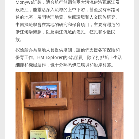
Monywa訂製，適合航行於緬甸兩大河流伊洛瓦底江及
欽敦江，能靈活深入流域的上中下游，甚至沒有車路可
通的地區，展開地理地質、生態環境和人文民族研究。
中國探險學會在當地的研究和保育項目，主要有瀕危的
伊江短吻海豚，以及兩江流域的漁民、筏民和少數民
族。
探險船亦為當地人員提供培訓，讓他們支援各項探險和
保育工作。HM Explorer的8名船員，除了打點船上生活
細節和機械運作，也十分熟悉伊江環境和沿岸村落。