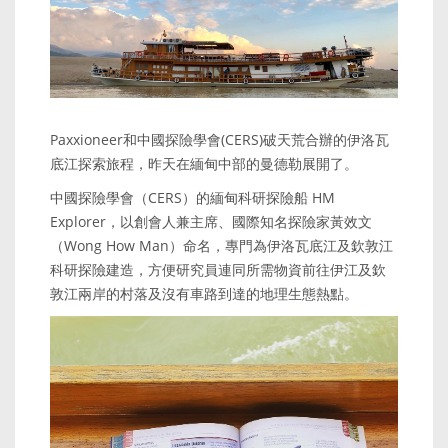
Paxxioneer和中國探險學會(CERS)破天荒合辦的伊洛瓦
底江探索旅程，昨天在緬甸中部的曼德勒展開了。
中國探險學會（CERS）的緬甸科研探險船 HM
Explorer，以創會人兼主席、國際知名探險家黃效文
（Wong How Man）命名，專門為伊洛瓦底江及欽敦江
科研探險建造，方便研究員連同所需物資前往伊江及欽
敦江兩岸的村落及沒有車路到達的地理生態熱點。