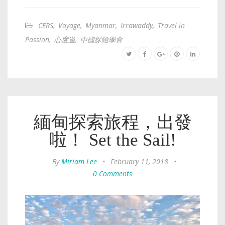
CERS
,
Voyage
,
Myanmar
,
Irrawaddy
,
Travel in
Passion
,
心度遊
,
中國探險學會
緬甸探索旅程，出發
啦！ Set the Sail!
By
Miriam Lee
•
February 11, 2018
•
0 Comments