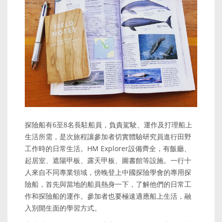
探險船有6至8名長駐船員，負責駕駛、運作及打理船上
生活所需，是次旅程讓參加者切實體驗研究員進行田野
工作時的日常生活。HM Explorer設備齊全，有飯廳、
起居室、遮陽甲板、露天甲板、圖書館等設施。一行十
人來自不同專業領域，傍晚登上中國探險學會的專用探
險船，首先與當地的船員熱身一下，了解他們的日常工
作和探險船的運作。參加者也要極速適應船上生活，融
入別開生面的學習方式。