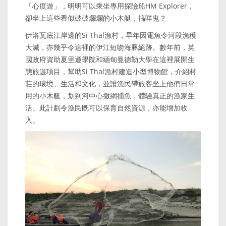
「心度遊」，明明可以乘坐專用探險船HM Explorer，
卻坐上這些看似破破爛爛的小木艇，搞咩鬼？
伊洛瓦底江岸邊的Si Thal漁村，早年因電魚令河段漁穫
大減，亦幾乎令這裡的伊江短吻海豚絕跡。數年前，英
國政府資助夏里遜學院和緬甸曼德勒大學在這裡展開生
態旅遊項目，幫助Si Thal漁村建造小型博物館，介紹村
莊的環境、生活和文化，並讓漁民帶旅客坐上他們日常
用的小木艇，划到河中心撒網捕魚，體驗真正的漁家生
活。此計劃令漁民既可以保育自然資源，亦能增加收
入。