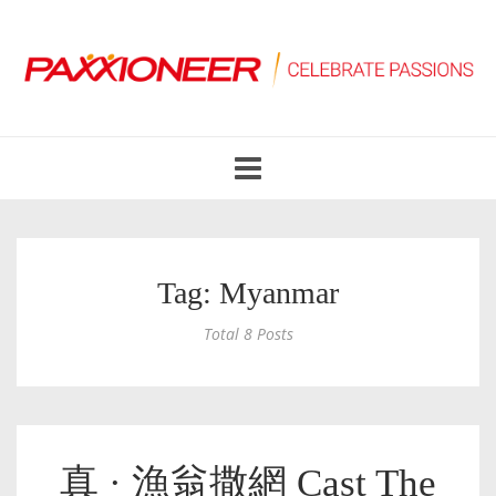
Toggle
navigation
Tag: Myanmar
Total 8 Posts
真 · 漁翁撒網 Cast The