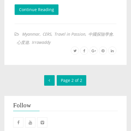
Continue Reading
Myanmar
,
CERS
,
Travel in Passion
,
中國探險學會
,
心度遊
,
Irrawaddy
Page 2 of 2
Follow