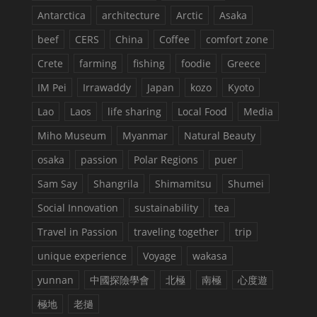
Antarctica
architecture
Arctic
Asaka
beef
CERS
China
Coffee
comfort zone
Crete
farming
fishing
foodie
Greece
IM Pei
Irrawaddy
Japan
kozo
Kyoto
Lao
Laos
life sharing
Local Food
Media
Miho Museum
Myanmar
Natural Beauty
osaka
passion
Polar Regions
puer
Sam Say
Shangrila
Shimamitsu
Shumei
Social Innovation
sustainability
tea
Travel in Passion
traveling together
trip
unique experience
Voyage
wakasa
yunnan
中國探險學會
北極
南極
心度遊
極地
老撾