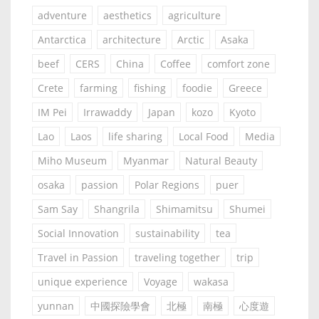
adventure
aesthetics
agriculture
Antarctica
architecture
Arctic
Asaka
beef
CERS
China
Coffee
comfort zone
Crete
farming
fishing
foodie
Greece
IM Pei
Irrawaddy
Japan
kozo
Kyoto
Lao
Laos
life sharing
Local Food
Media
Miho Museum
Myanmar
Natural Beauty
osaka
passion
Polar Regions
puer
Sam Say
Shangrila
Shimamitsu
Shumei
Social Innovation
sustainability
tea
Travel in Passion
traveling together
trip
unique experience
Voyage
wakasa
yunnan
中國探險學會
北極
南極
心度遊